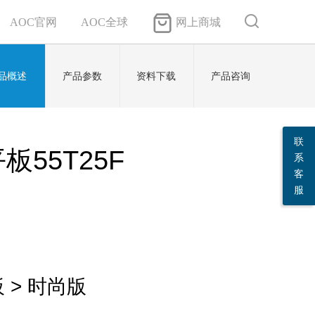
AOC官网
AOC全球
网上商城
品概述
产品参数
资料下载
产品咨询
联
板55T25F
系
客
服
 > 时尚版