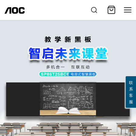
联
系
客
服