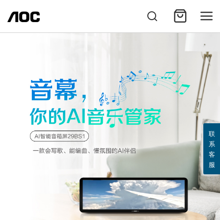
联
系
客
服