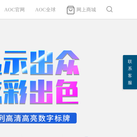
AOC官网
AOC全球
网上商城
联
系
客
服