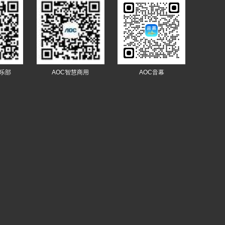
俱乐部
AOC智慧商用
AOC音幕