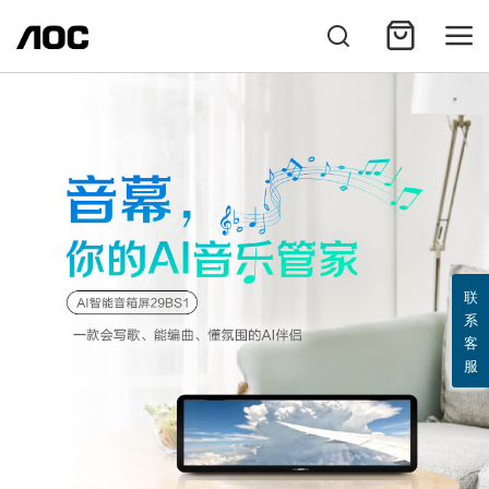
联
系
客
服