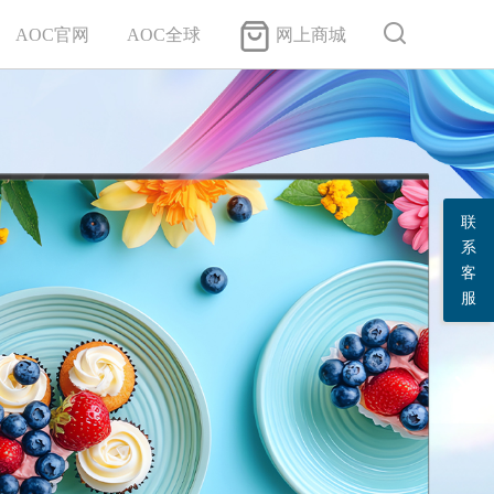
AOC官网
AOC全球
网上商城
联
系
客
服