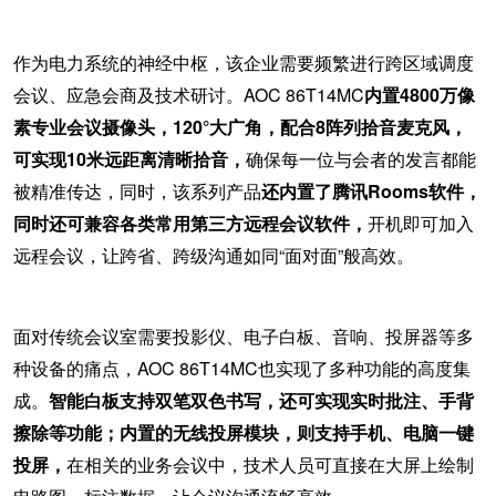
作为电力系统的神经中枢，该企业需要频繁进行跨区域调度
会议、应急会商及技术研讨。
AOC 86T14MC
内置4800万像
素专业会议摄像头，120°大广角，配合8阵列拾音麦克风，
可实现10米远距离清晰拾音，
确保每一位与会者的发言都能
被精准传达，同时，该系列产品
还内置了腾讯Rooms软件，
同时还可兼容各类常用第三方远程会议软件，
开机即可加入
远程会议，让跨省、跨级沟通如同
“面对面”般高效。
面对传统会议室需要投影仪、电子白板、音响、投屏器等多
种设备的痛点，
AOC 86T14MC也实现了多种功能的高度集
成。
智能白板支持双笔双色书写，还可实现实时批注、手背
擦除等功能；内置的无线投屏模块，则支持手机、电脑一键
投屏，
在相关的业务会议中，技术人员可直接在大屏上绘制