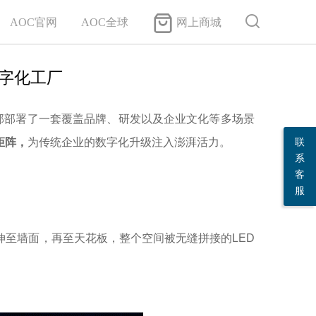
AOC官网
AOC全球
网上商城
字化工厂
部部署了一套覆盖品牌、研发以及企业文化等多场景
矩阵，
为传统企业的数字化升级注入澎湃活力。
联
系
客
服
伸至墙面，再至天花板，整个空间被无缝拼接的LED