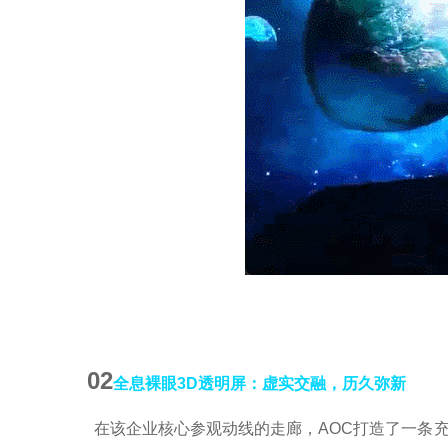
02
全息裸眼
3D透明屏：虚实交融，历久弥新
在该企业核心参观动线的走廊，
AOC打造了一条