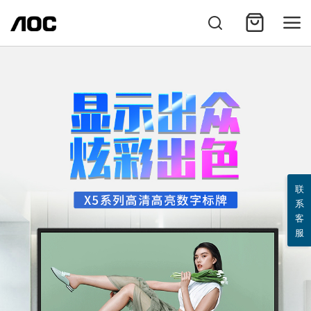
联
系
客
服