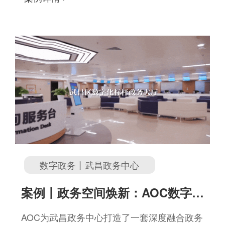
新范式。
数字政务丨武昌政务中心
案例丨政务空间焕新：AOC数字标
牌助力武昌区政务大厅全面升级
AOC为武昌政务中心打造了一套深度融合政务