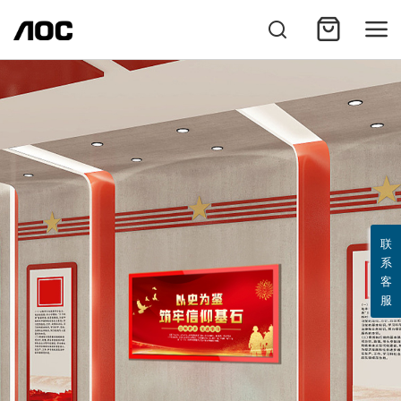
联
系
客
服