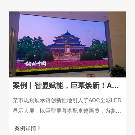
案例丨智显赋能，巨幕焕新！AOC
LED大屏助力某市规划馆打造沉浸
某市规划展示馆创新性地引入了AOC全彩LED
显示大屏，以巨型屏幕搭配卓越画质，为参观
式城市会客厅
者打造了一场沉浸式的城市视觉盛宴。
案例详情