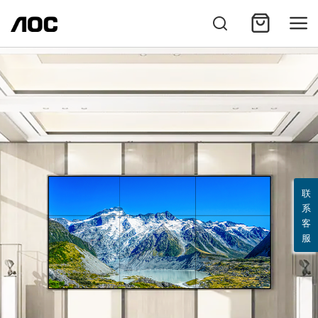
联
系
客
服