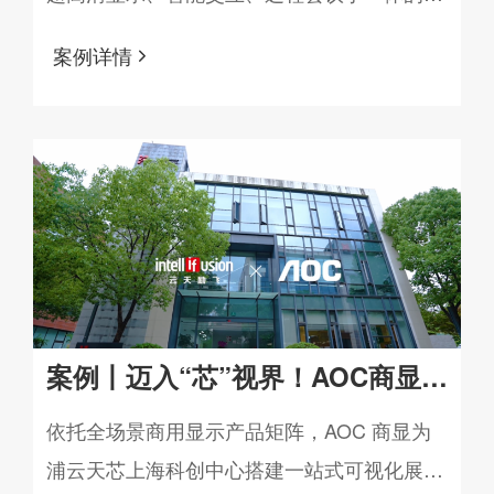
打造智慧办公新模式
慧会议中枢，全面提升学校内部的沟通效率。
案例详情
案例丨迈入“芯”视界！AOC商显为
云天励飞上海【浦云天芯】科创中
依托全场景商用显示产品矩阵，AOC 商显为
浦云天芯上海科创中心搭建一站式可视化展示
心提供全屏显示解决方案