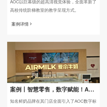
助力国内某知名大学打造智慧显示
AOC以巨幕级的超高清视觉体验，全面革新了
高校传统阶梯教室的教学呈现方式。
新空间
案例详情
案例丨智慧零售，数字赋能！AOC
数字标牌助力知名鲜奶品牌打造数
知名鲜奶品牌在其门店全面引入了AOC数字标