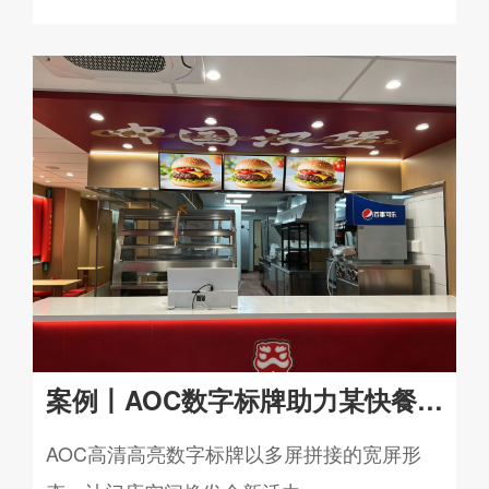
案例丨AOC数字标牌助力某快餐品
牌打造智慧门店新面貌
AOC高清高亮数字标牌以多屏拼接的宽屏形