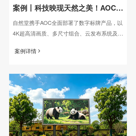
案例丨科技映现天然之美！AOC数
字标牌赋能某品牌打造高端展厅
自然堂携手AOC全面部署了数字标牌产品，以
4K超高清画质、多尺寸组合、云发布系统及极
简美学设计，打造了一座集图文影音展示、主
案例详情
题科普互动、产品体验于一体的智慧展厅。