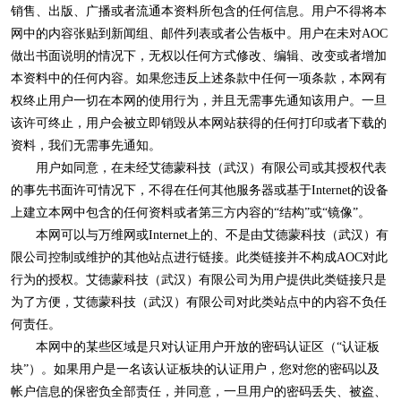
销售、出版、广播或者流通本资料所包含的任何信息。用户不得将本
网中的内容张贴到新闻组、邮件列表或者公告板中。用户在未对AOC
做出书面说明的情况下，无权以任何方式修改、编辑、改变或者增加
本资料中的任何内容。如果您违反上述条款中任何一项条款，本网有
权终止用户一切在本网的使用行为，并且无需事先通知该用户。一旦
该许可终止，用户会被立即销毁从本网站获得的任何打印或者下载的
资料，我们无需事先通知。
用户如同意，在未经艾德蒙科技（武汉）有限公司或其授权代表
的事先书面许可情况下，不得在任何其他服务器或基于Internet的设备
上建立本网中包含的任何资料或者第三方内容的“结构”或“镜像”。
本网可以与万维网或Internet上的、不是由艾德蒙科技（武汉）有
限公司控制或维护的其他站点进行链接。此类链接并不构成AOC对此
行为的授权。艾德蒙科技（武汉）有限公司为用户提供此类链接只是
为了方便，艾德蒙科技（武汉）有限公司对此类站点中的内容不负任
何责任。
本网中的某些区域是只对认证用户开放的密码认证区（“认证板
块”）。如果用户是一名该认证板块的认证用户，您对您的密码以及
帐户信息的保密负全部责任，并同意，一旦用户的密码丢失、被盗、