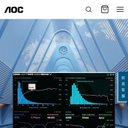
联
系
客
服