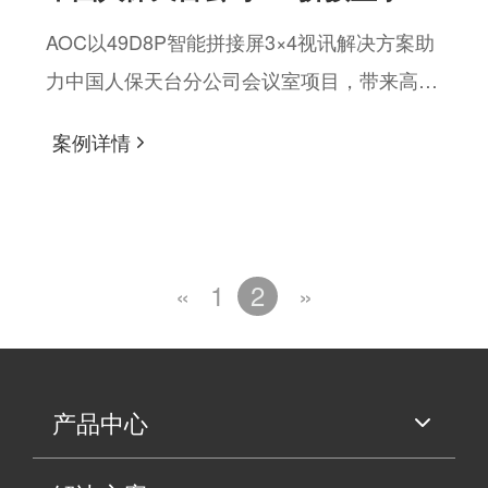
案
AOC以49D8P智能拼接屏3×4视讯解决方案助
力中国人保天台分公司会议室项目，带来高效
商务体验！
案例详情
«
1
2
»
产品中心