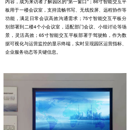
内容，成为来访者了解园区的
“第一窗口”；
86寸智能交互平
板
用于一楼会议室，支持流畅书写、无线投屏、远程协作等
功能，满足日常会议高效沟通需求；
75寸智能交互平板
分
别部署到
二楼
4个小会议室，适配部门会议、小组讨论等场
景，灵活高效；
65寸智能交互平板
部署于驾驶舱，作为数
据可视化与运营监控的显示终端，实时呈现园区运营指标、
企业服务动态等关键信息。