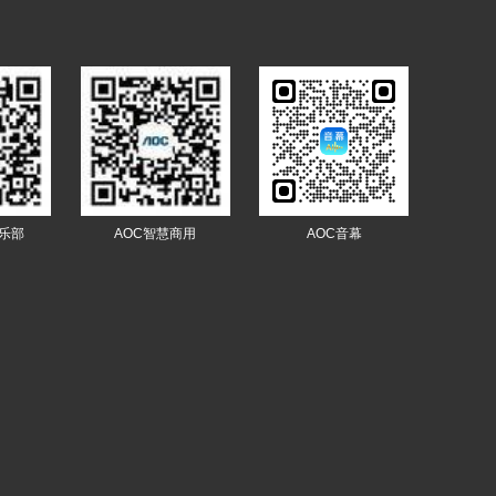
俱乐部
AOC智慧商用
AOC音幕